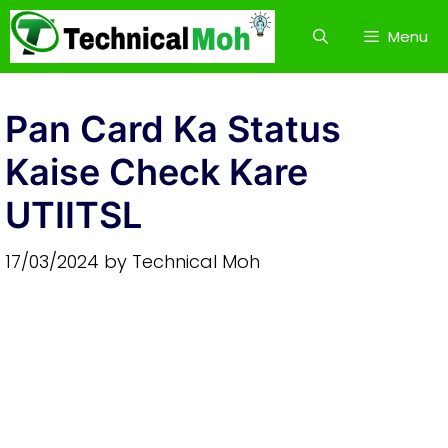
Skip
Menu
to
content
Pan Card Ka Status
Kaise Check Kare
UTIITSL
17/03/2024
by
Technical Moh